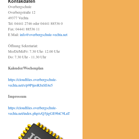
Kontakdaten
Overbergschule
Overbergstraße 12
49377 Vechta
Tel: 04441 2746 oder 04441 88536 0
Fax: 04441 88536 11
E Mail:
info@overbergschule-vechta.net
Öffnung Sekretariat:
Mo/Di/Mi/Fr: 7.30 Uhr- 12.00 Uhr
Do: 7.30 Uhr - 11.30 Uhr
Kalender/Wochenplan
https://cloudfiles.overbergschule-
vechta.net/s/p9PtjeoRJnSE4e5
Impressum
https://cloudfiles.overbergschule-
vechta.net/index.php/s/Q5jigGE9biC9LnT