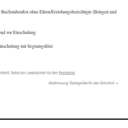
 Buchstabenfest ohne Eltern/Erziehungsberechtigte (Bringen und
end vor Einschulung
inschulung mit Segnungsfeier
ntlicht. Setze ein Lesezeichen für den
Permalink
.
Abstimmung: Spielgeräte für den Schulhof
→