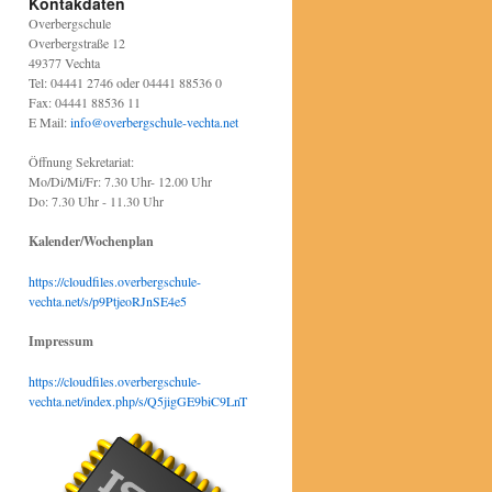
Kontakdaten
Overbergschule
Overbergstraße 12
49377 Vechta
Tel: 04441 2746 oder 04441 88536 0
Fax: 04441 88536 11
E Mail:
info@overbergschule-vechta.net
Öffnung Sekretariat:
Mo/Di/Mi/Fr: 7.30 Uhr- 12.00 Uhr
Do: 7.30 Uhr - 11.30 Uhr
Kalender/Wochenplan
https://cloudfiles.overbergschule-
vechta.net/s/p9PtjeoRJnSE4e5
Impressum
https://cloudfiles.overbergschule-
vechta.net/index.php/s/Q5jigGE9biC9LnT