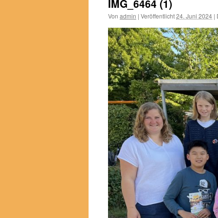
IMG_6464 (1)
Von
admin
|
Veröffentlicht
24. Juni 2024
|
D