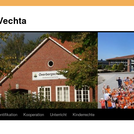
Vechta
ntifikation
Kooperation
Unterricht
Kinderrechte