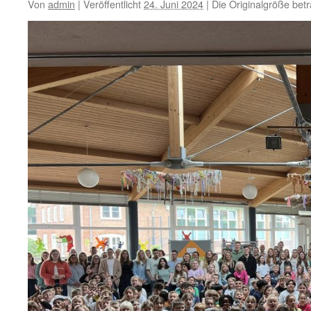
Von
admin
|
Veröffentlicht
24. Juni 2024
|
Die Originalgröße bet