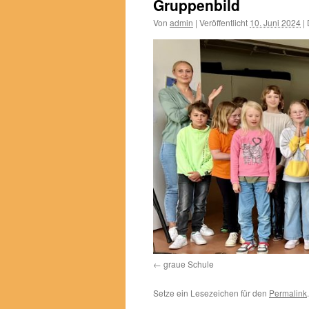
Gruppenbild
Von
admin
|
Veröffentlicht
10. Juni 2024
|
D
graue Schule
Setze ein Lesezeichen für den
Permalink
.