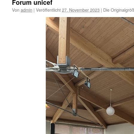
Forum unicef
Von
admin
|
Veröffentlicht
27. November 2023
|
Die Originalgrö