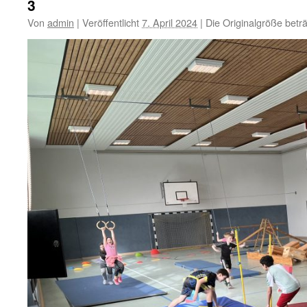
3
Von
admin
|
Veröffentlicht
7. April 2024
|
Die Originalgröße betr