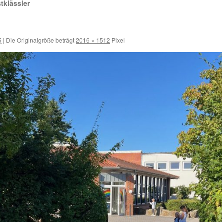
tklässler
5
|
Die Originalgröße beträgt
2016 × 1512
Pixel